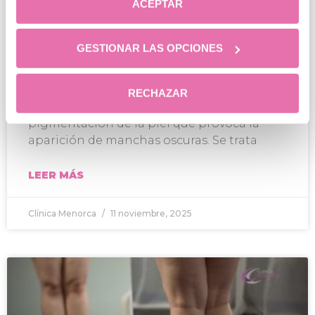
ACEPTAR
GESTIONAR LAS OPCIONES
Cómo eliminar el melasma
definitivamente
RECHAZAR
El melasma es una alteración de la
pigmentación de la piel que provoca la
aparición de manchas oscuras. Se trata
LEER MÁS
Clínica Menorca
11 noviembre, 2025