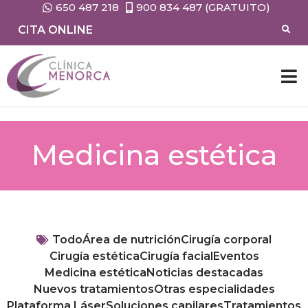
650 487 218
900 834 487 (GRATUITO)
CITA ONLINE
Medicina estética
Todo
Área de nutrición
Cirugía corporal
Cirugía estética
Cirugía facial
Eventos
Medicina estética
Noticias destacadas
Nuevos tratamientos
Otras especialidades
Plataforma Láser
Soluciones capilares
Tratamientos