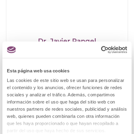
Dr. Javier Rangel
Diplomado Universitario en Flebología
por la Facultad de Medicina Pierre y
Marie Curie al Hospital Salpetriere. París,
Esta página web usa cookies
Francia Nº de colegiado: 282872978
Las cookies de este sitio web se usan para personalizar
el contenido y los anuncios, ofrecer funciones de redes
MÉDICO ESTÉTICO
sociales y analizar el tráfico. Además, compartimos
información sobre el uso que haga del sitio web con
nuestros partners de redes sociales, publicidad y análisis
web, quienes pueden combinarla con otra información
que les haya proporcionado o que hayan recopilado a
partir del uso que haya hecho de sus servicios.