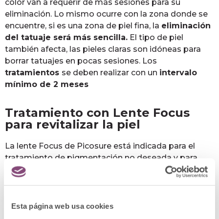
color van a requerir de más sesiones para su
eliminación. Lo mismo ocurre con la zona donde se
encuentre, si es una zona de piel fina, la
eliminación
del tatuaje será más sencilla.
El tipo de piel
también afecta, las pieles claras son idóneas para
borrar tatuajes en pocas sesiones. Los
t
ratamientos
se deben realizar con un
intervalo
mínimo de 2 meses
Tratamiento con Lente Focus
para revitalizar la piel
La lente Focus de Picosure está indicada para el
tratamiento de pigmentación no deseada y para
suavizar las arrugas y marcas de acné. Focus está
formada por cientos de micro-lentes que
redistribuyen la energía para tratar la piel de forma
segura con energías altas. Se puede utilizar en varias
Esta página web usa cookies
áreas del cuerpo: cara, manos, brazos y escote. La