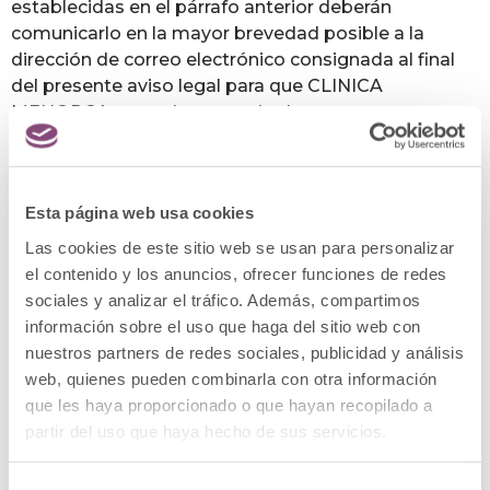
establecidas en el párrafo anterior deberán
comunicarlo en la mayor brevedad posible a la
dirección de correo electrónico consignada al final
del presente aviso legal para que CLINICA
MENORCA proceda a su retirada.
El usuario se obliga a usar los contenidos de una
forma lícita en general y, en particular, se
compromete a abstenerse de:
Esta página web usa cookies
Las cookies de este sitio web se usan para personalizar
1.- utilizar los contenidos de forma, con fines o
el contenido y los anuncios, ofrecer funciones de redes
efectos contrarios a la ley, a la moral y a las buenas
sociales y analizar el tráfico. Además, compartimos
costumbres generalmente aceptadas o al orden
información sobre el uso que haga del sitio web con
público,
nuestros partners de redes sociales, publicidad y análisis
2.- reproducir o copiar, distribuir, transformar o
web, quienes pueden combinarla con otra información
modificar los contenidos,
que les haya proporcionado o que hayan recopilado a
partir del uso que haya hecho de sus servicios.
3.- emplear los contenidos con fines económicos,
venta directa o con cualquier otra clase de finalidad
comercial, mensajes no solicitados dirigidos a una