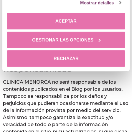
Mostrar detalles
pluralidad de personas con independencia de su
finalidad, así como a abstenerse de comercializar o
divulgar de cualquier modo dicha información y
ACEPTAR
4.- publicar cualquier contenido amenazante,
injurioso, calumnioso, obsceno, pornográfico o que
GESTIONAR LAS OPCIONES
de otro modo infrinja la Ley.
2.3 Exclusión de
RECHAZAR
Responsabilidad
CLINICA MENORCA no será responsable de los
contenidos publicados en el Blog por los usuarios.
Tampoco se responsabiliza por los daños y
perjuicios que pudieran ocasionarse mediante el uso
de la información provista por medio del servicio.
Asimismo, tampoco garantiza la exactitud y/o
veracidad de todo o parte de la información
contenida en el sitio, ni su actualización, ni que dicha