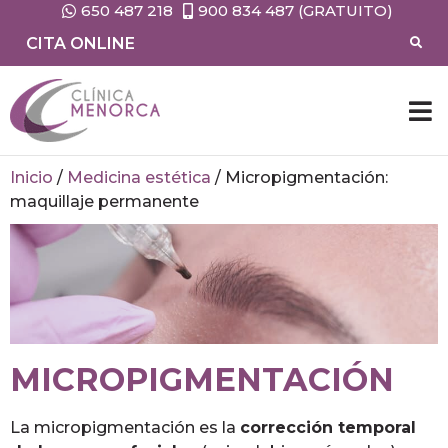
650 487 218
900 834 487 (GRATUITO)
CITA ONLINE
Inicio
/
Medicina estética
/
Micropigmentación:
maquillaje permanente
MICROPIGMENTACIÓN
La micropigmentación es la
corrección temporal