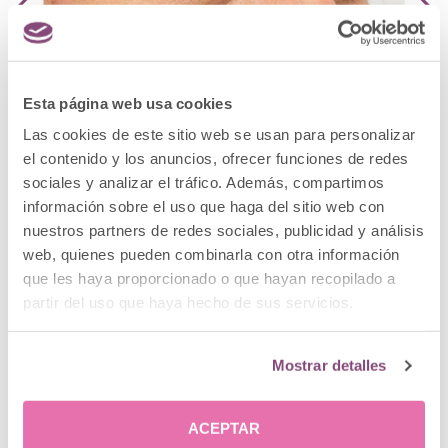
Esta página web usa cookies
Las cookies de este sitio web se usan para personalizar
el contenido y los anuncios, ofrecer funciones de redes
sociales y analizar el tráfico. Además, compartimos
información sobre el uso que haga del sitio web con
nuestros partners de redes sociales, publicidad y análisis
web, quienes pueden combinarla con otra información
que les haya proporcionado o que hayan recopilado a
"En el mundo de la belleza y de la
partir del uso que haya hecho de sus servicios.
estética, la micropigmentacion es un
campo que ha tenido una constante
Mostrar detalles
evolución tanto en las técnicas, como
en los materiales. Esto nos ha
ACEPTAR