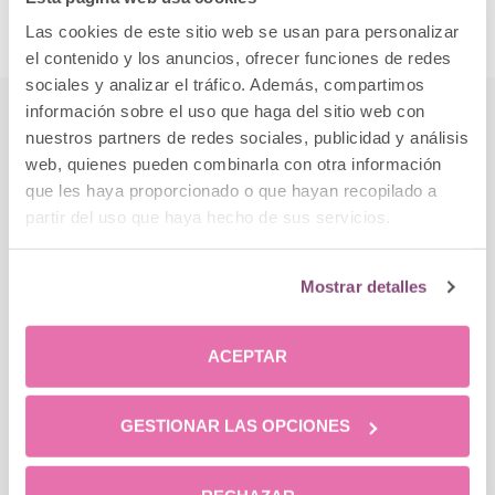
Las cookies de este sitio web se usan para personalizar
el contenido y los anuncios, ofrecer funciones de redes
sociales y analizar el tráfico. Además, compartimos
información sobre el uso que haga del sitio web con
nuestros partners de redes sociales, publicidad y análisis
La Bioplastia y otros
web, quienes pueden combinarla con otra información
tratamientos para definir
que les haya proporcionado o que hayan recopilado a
rostro
partir del uso que haya hecho de sus servicios.
En los casos en los que flacidez fuera muy
Mostrar detalles
acentuada, es recomendable combinar la Bioplastia
con radiofrecuencia facial, que fortalece el tejido
creando colágeno y elastina, con lo que
ACEPTAR
conseguimos un efecto lifting mayor, restableciendo
el aspecto de juventud deseado.
GESTIONAR LAS OPCIONES