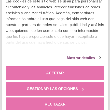
Las cookies de este sitio web se usan para personalizar
el contenido y los anuncios, ofrecer funciones de redes
sociales y analizar el tráfico. Además, compartimos
información sobre el uso que haga del sitio web con
nuestros partners de redes sociales, publicidad y análisis
web, quienes pueden combinarla con otra información
que les haya proporcionado o que hayan recopilado a
partir del uso que haya hecho de sus servicios.
Mostrar detalles
ACEPTAR
Dra. María Dolores
GESTIONAR LAS OPCIONES
Linares
RECHAZAR
Cirujana Plástica