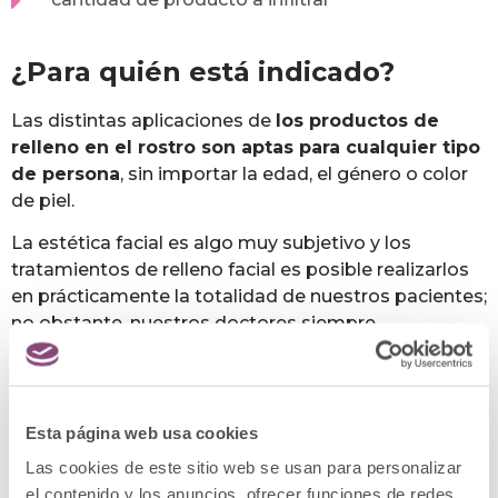
¿Para quién está indicado?
Las distintas aplicaciones de
los productos de
relleno en el rostro son aptas para cualquier tipo
de persona
, sin importar la edad, el género o color
de piel.
La estética facial es algo muy subjetivo y los
tratamientos de relleno facial es posible realizarlos
en prácticamente la totalidad de nuestros pacientes;
no obstante, nuestros doctores siempre
aconsejarán al paciente el mejor tratamiento para su
fisionomía y estructura facial.
Esta página web usa cookies
¿Es lo mismo que el eliminador
Las cookies de este sitio web se usan para personalizar
de patas de gallo?
el contenido y los anuncios, ofrecer funciones de redes