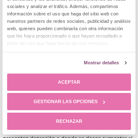
sociales y analizar el tráfico. Además, compartimos
Es importante conocer la
diferencia entre el
información sobre el uso que haga del sitio web con
eliminador de patas de gallo y los rellenos
nuestros partners de redes sociales, publicidad y análisis
faciales
, ya que a menudo tienden a confundirse,
web, quienes pueden combinarla con otra información
pero sus aplicaciones son completamente
que les haya proporcionado o que hayan recopilado a
diferentes.
partir del uso que haya hecho de sus servicios.
El eliminador de líneas de expresión es un producto
que tiene como finalidad la parálisis de los músculos
Mostrar detalles
responsable de la formación de arrugas de
expresión en la cara. Su duración es de 5 a 6 meses y,
ACEPTAR
al contrario que los productos de relleno, el
eliminador de patas de gallo no es un tratamiento
para dar volumen. Además, la aplicación del
GESTIONAR LAS OPCIONES
eliminador de líneas de expresión está indicada
únicamente en el tercio medio superior de la cara.
RECHAZAR
Los rellenos faciales por su composición y densidad
permiten engrosar aquellas zonas de la cara que