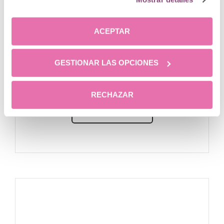
ACEPTAR
Dr. Nikolaos Antoniadis
GESTIONAR LAS OPCIONES
Cirujano Plástico
RECHAZAR
CONOCER MÁS