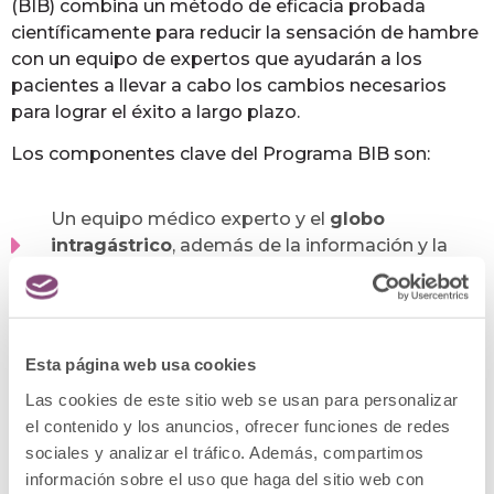
(BIB) combina un método de eficacia probada
científicamente para reducir la sensación de hambre
con un equipo de expertos que ayudarán a los
pacientes a llevar a cabo los cambios necesarios
para lograr el éxito a largo plazo.
Los componentes clave del Programa BIB son:
Un equipo médico experto y el
globo
intragástrico
, además de la información y la
formación.
Un enfoque sin cirugía. El BIB es un balón
blando y desinflado que se implanta en el
interior del estómago, donde permanecerá
Esta página web usa cookies
durante 6 meses, y se rellena con una solución
Las cookies de este sitio web se usan para personalizar
salina normal. La implantación, mediante un
el contenido y los anuncios, ofrecer funciones de redes
sencillo proceso endoscópico, dura 20 minutos,
sociales y analizar el tráfico. Además, compartimos
de manera ambulatoria, de modo que el
información sobre el uso que haga del sitio web con