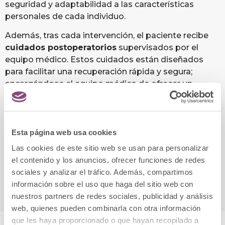
seguridad y adaptabilidad a las características
personales de cada individuo.
Además, tras cada intervención, el paciente recibe
cuidados postoperatorios
supervisados por el
equipo médico. Estos cuidados están diseñados
para facilitar una recuperación rápida y segura;
encargándose el equipo médico de ofrecer un
asesoramiento personalizado durante todo el
proceso. Entre los
cuidados más comunes
se
encuentran el control de la inflamación, el uso de
cremas específicas para favorecer la cicatrización y
Esta página web usa cookies
la protección solar; aspectos cruciales con lo que
Las cookies de este sitio web se usan para personalizar
garantizar unos resultados óptimos y duraderos en
el contenido y los anuncios, ofrecer funciones de redes
el tiempo.
sociales y analizar el tráfico. Además, compartimos
información sobre el uso que haga del sitio web con
nuestros partners de redes sociales, publicidad y análisis
web, quienes pueden combinarla con otra información
que les haya proporcionado o que hayan recopilado a