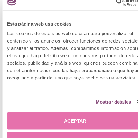
indicar el especialista según el caso.
Esta página web usa cookies
¿Se pueden combinar varios
Las cookies de este sitio web se usan para personalizar el
tratamientos de
contenido y los anuncios, ofrecer funciones de redes sociale
y analizar el tráfico. Además, compartimos información sobr
ginecoestética en un mismo
el uso que haga del sitio web con nuestros partners de redes
plan?
sociales, publicidad y análisis web, quienes pueden combina
con otra información que les haya proporcionado o que haya
Sí, es habitual diseñar planes personalizados que
recopilado a partir del uso que haya hecho de sus servicios.
combinen distintas técnicas —por ejemplo, un
tratamiento quirúrgico junto con terapias
regenerativas de mantenimiento— para abordar de
Mostrar detalles
forma integral tanto los aspectos estéticos como
los funcionales, siempre bajo la valoración previa de
un especialista.
ACEPTAR