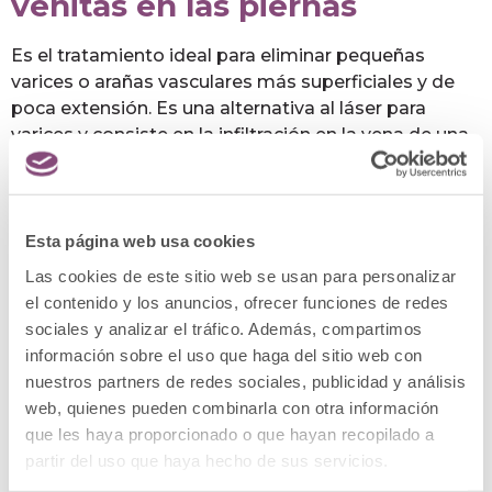
venitas en las piernas
Es el tratamiento ideal para eliminar pequeñas
varices o arañas vasculares más superficiales y de
poca extensión. Es una alternativa al láser para
varices y consiste en la infiltración en la vena de una
sustancia esclerosante, que recorrerá la vena
provocando su degeneración y finalmente
desaparición definitiva.
Esta página web usa cookies
Las cookies de este sitio web se usan para personalizar
el contenido y los anuncios, ofrecer funciones de redes
Microespuma para combatir
sociales y analizar el tráfico. Además, compartimos
información sobre el uso que haga del sitio web con
las varices
nuestros partners de redes sociales, publicidad y análisis
web, quienes pueden combinarla con otra información
Para la eliminación de varices molestas y con riesgo
que les haya proporcionado o que hayan recopilado a
de degenerar en problemas mayores, el mejor
partir del uso que haya hecho de sus servicios.
tratamiento es la Escleroterapia con Microespuma.