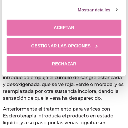
Es
válido tanto para quitar varices pequeñas
como para varices grandes (tronculares)
.
Mostrar detalles
Con este tratamiento se introduce en la vena una
sustancia esclerosante que es dañina para la pared
ACEPTAR
de la vena, iniciando un proceso que conduce a la
degeneración de la vena hasta su desaparición.
GESTIONAR LAS OPCIONES
En un primer momento, con la infiltración del
producto
conseguimos una mejora visual y
estética ya que en apariencia la variz
RECHAZAR
desaparece
. Este efecto se debe a que la sustancia
introducida empuja el cúmulo de sangre estancada
y desoxigenada, que se ve roja, verde o morada, y es
reemplazada por otra sustancia incolora, dando la
sensación de que la vena ha desaparecido.
Anteriormente el tratamiento para varices con
Escleroterapia introducía el producto en estado
líquido, y a su paso por las venas lograba ser