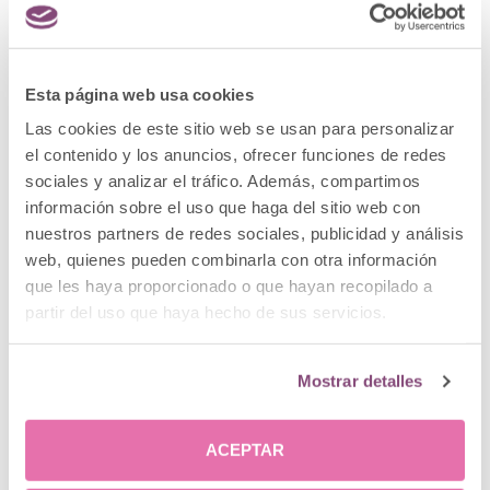
comienza por una serie de medidas para
controlar
los factores de riesgo
, con el objetivo de que no se
agrave la situación y de que mejore el retorno
venoso. Así, es crucial la disminución o la eliminación
Esta página web usa cookies
del consumo de tabaco, además del mantenimiento
Las cookies de este sitio web se usan para personalizar
de una dieta equilibrada y realizar ejercicio físico
el contenido y los anuncios, ofrecer funciones de redes
diario para evitar el sedentarismo.
sociales y analizar el tráfico. Además, compartimos
información sobre el uso que haga del sitio web con
Por otro lado, la
compresión terapéutica
, usando
nuestros partners de redes sociales, publicidad y análisis
prendas específicas para ello como medias o la
web, quienes pueden combinarla con otra información
presoterapia, y la elevación de las piernas, hacen que
que les haya proporcionado o que hayan recopilado a
disminuya la hipertensión
y ayuda a reducir la
partir del uso que haya hecho de sus servicios.
presión en las venas. Todo esto facilita la curación de
la herida abierta. Sin embargo, la medicina y la
cirugía estética ofrecen una serie de soluciones para
Mostrar detalles
intervenir directamente las venas defectuosas.
ACEPTAR