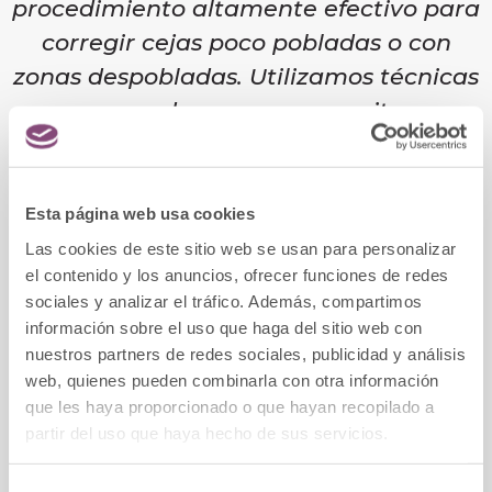
procedimiento altamente efectivo para
corregir cejas poco pobladas o con
zonas despobladas. Utilizamos técnicas
avanzadas que nos permiten
trasplantar cabellos de forma precisa,
logrando resultados naturales y
duraderos. En Clínica Menorca, nos
Esta página web usa cookies
aseguramos de diseñar un plan de
Las cookies de este sitio web se usan para personalizar
el contenido y los anuncios, ofrecer funciones de redes
tratamiento personalizado para cada
sociales y analizar el tráfico. Además, compartimos
paciente, teniendo en cuenta sus
información sobre el uso que haga del sitio web con
características únicas y sus objetivos
nuestros partners de redes sociales, publicidad y análisis
estéticos. Nuestro objetivo es siempre
web, quienes pueden combinarla con otra información
que les haya proporcionado o que hayan recopilado a
resaltar la belleza natural de cada
partir del uso que haya hecho de sus servicios.
persona, y el microinjerto de cejas es
una excelente opción para lograrlo."