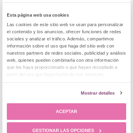
aceptación. El uso de su correo electrónico y
teléfono móvil en los términos arriba indicados se
Esta página web usa cookies
realizará con su consentimiento en caso de que
Las cookies de este sitio web se usan para personalizar
marque la casilla correspondiente. Los datos se
el contenido y los anuncios, ofrecer funciones de redes
conservarán mientras se mantenga le relación y no
sociales y analizar el tráfico. Además, compartimos
se solicite su supresión y en cualquier caso en
información sobre el uso que haga del sitio web con
cumplimiento de plazos legales de prescripción que
nuestros partners de redes sociales, publicidad y análisis
le resulten de aplicación.
web, quienes pueden combinarla con otra información
En el caso de acceder a ofertas o servicios que
que les haya proporcionado o que hayan recopilado a
requieran el pago de una reserva, en el momento de
partir del uso que haya hecho de sus servicios.
realizar el pago, será redireccionado a la pasarela
propia del banco o caja de ahorros que gestione
Mostrar detalles
dicho pago, quedando ya sujeto el usuario a las
condiciones de uso de dicha entidad.
ACEPTAR
Los interesados pueden ejercitar sus derechos de
acceso, rectificación, supresión, portabilidad y la
limitación u oposición dirigiéndose por escrito a
GESTIONAR LAS OPCIONES