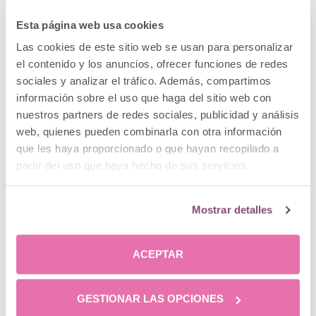
Esta página web usa cookies
Las cookies de este sitio web se usan para personalizar
el contenido y los anuncios, ofrecer funciones de redes
sociales y analizar el tráfico. Además, compartimos
2014
Incorporación de uno de los actuales
información sobre el uso que haga del sitio web con
tratamientos estrella de Clínica
nuestros partners de redes sociales, publicidad y análisis
Menorca: los
hilos tensores
, el
web, quienes pueden combinarla con otra información
método de rejuvenecimiento con
que les haya proporcionado o que hayan recopilado a
efecto lifting sin cirugía. Las
partir del uso que haya hecho de sus servicios.
variantes ofertadas son hilos
monofilamento -fabricados en PDO,
Mostrar detalles
producen un efecto natural de
estiramiento-, hilos espiculados -con
una espícula realizada en los 360
ACEPTAR
grados que permite mejores y más
duraderos resultados- e hilos de
conos -con ácido poliláctico y
GESTIONAR LAS OPCIONES
suturas reabsorbibles-.