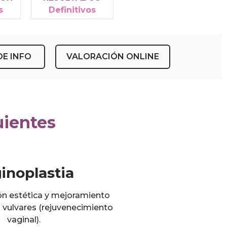
s
Definitivos
DE INFO
VALORACIÓN ONLINE
uientes
inoplastia
ón estética y mejoramiento
s vulvares (rejuvenecimiento
vaginal).