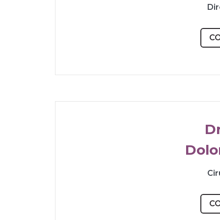
Di
C
Dr
Dolo
Cir
C