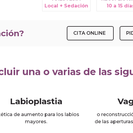
Local + Sedación
10 a 15 día
ación?
CITA ONLINE
PI
luir una o varias de las sig
Labioplastia
Vag
tética de aumento para los labios
o reconstrucci
mayores.
de las apertura