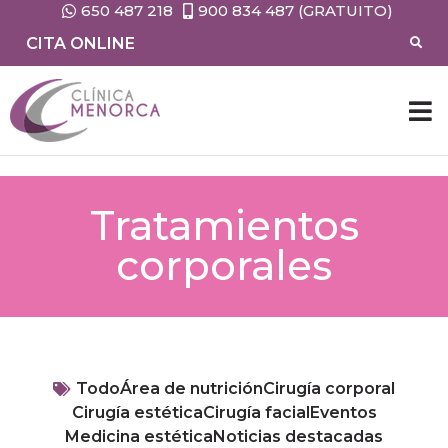
650 487 218
900 834 487 (GRATUITO)
CITA ONLINE
Tratamientos
corporales
Todo
Área de nutrición
Cirugía corporal
Cirugía estética
Cirugía facial
Eventos
Medicina estética
Noticias destacadas