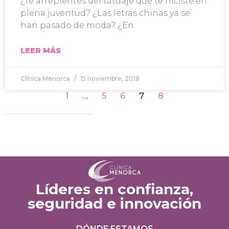
¿Te arrepientes del tatuaje que te hiciste en
plena juventud? ¿Las letras chinas ya se
han pasado de moda? ¿En
LEER MÁS
Clínica Menorca
15 noviembre, 2018
1
…
5
6
7
8
Líderes en confianza,
seguridad e innovación
DÓNDE ESTAMOS