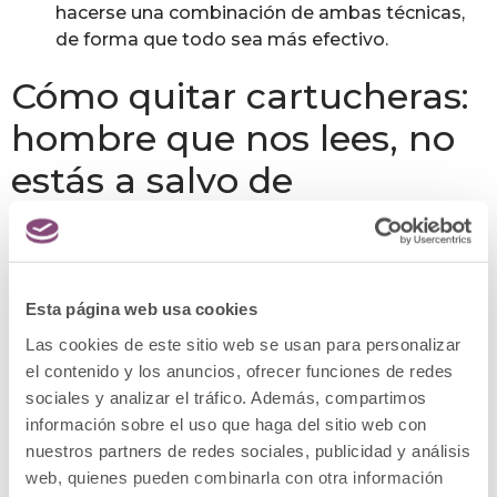
hacerse una combinación de ambas técnicas,
de forma que todo sea más efectivo.
Cómo quitar cartucheras:
hombre que nos lees, no
estás a salvo de
padecerlas
¿Y qué ocurre con ellos, os diréis?
Cartucheras:
hombre
o mujer, ¿quiénes las padecen más? Lo
Esta página web usa cookies
cierto es que los
hombres son menos propensos
a
Las cookies de este sitio web se usan para personalizar
sufrir este tipo de grasa acumulada en la zona de
el contenido y los anuncios, ofrecer funciones de redes
glúteos y muslos, y sin embargo también pueden
sociales y analizar el tráfico. Además, compartimos
llegar a tener cartucheras, aunque es cierto que
información sobre el uso que haga del sitio web con
siempre en menor medida. Todas las soluciones
nuestros partners de redes sociales, publicidad y análisis
descritas servirían para el caso de los hombres que
web, quienes pueden combinarla con otra información
las padezcan y quieran suprimir esa grasa