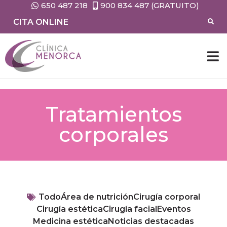
650 487 218
900 834 487 (GRATUITO)
CITA ONLINE
Tratamientos
corporales
Todo
Área de nutrición
Cirugía corporal
Cirugía estética
Cirugía facial
Eventos
Medicina estética
Noticias destacadas