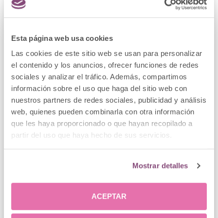
Esta página web usa cookies
Las cookies de este sitio web se usan para personalizar
el contenido y los anuncios, ofrecer funciones de redes
sociales y analizar el tráfico. Además, compartimos
información sobre el uso que haga del sitio web con
nuestros partners de redes sociales, publicidad y análisis
web, quienes pueden combinarla con otra información
que les haya proporcionado o que hayan recopilado a
Glúteos perfectos para lucir cuerpo
partir del uso que haya hecho de sus servicios.
en verano
Mostrar detalles
Como bien sabéis, en Clínica Menorca nos
preocupamos por vuestra salud. Y no solo lo
hacemos ofreciéndoos los mejores
ACEPTAR
tratamientos