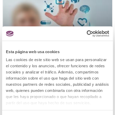
Esta página web usa cookies
Las cookies de este sitio web se usan para personalizar
¿Qué es la medicina integrativa
el contenido y los anuncios, ofrecer funciones de redes
y cómo puede beneficiarte?
sociales y analizar el tráfico. Además, compartimos
información sobre el uso que haga del sitio web con
nuestros partners de redes sociales, publicidad y análisis
En España, millones de personas conviven
web, quienes pueden combinarla con otra información
con enfermedades crónicas, dolores
que les haya proporcionado o que hayan recopilado a
articulares y con el propio agotamiento
partir del uso que haya hecho de sus servicios.
provocado por el ritmo