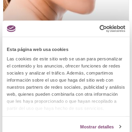
Esta página web usa cookies
Las cookies de este sitio web se usan para personalizar
el contenido y los anuncios, ofrecer funciones de redes
Cómo rejuvenecer el cuello sin
sociales y analizar el tráfico. Además, compartimos
información sobre el uso que haga del sitio web con
cirugía
nuestros partners de redes sociales, publicidad y análisis
web, quienes pueden combinarla con otra información
El cuello es una zona que no se queda atrás
que les haya proporcionado o que hayan recopilado a
en el envejecimiento cutáneo, aunque es una
partir del uso que haya hecho de sus servicios.
de las más
LEER MÁS
Mostrar detalles