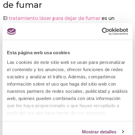
de fumar
El
tratamiento láser para dejar de fumar
es un
método indoloro que reduce drásticamente el
síndrome de abstinencia y la ansiedad que se
genera habitualmente el proceso, lo que permite al
paciente abandonar el hábito de manera más eficaz
Esta página web usa cookies
y frenar, así, el envejecimiento prematuro.
Las cookies de este sitio web se usan para personalizar
Ozonoterapia
el contenido y los anuncios, ofrecer funciones de redes
sociales y analizar el tráfico. Además, compartimos
La ozonoterapia se basa en la administración de
información sobre el uso que haga del sitio web con
ozono médico para mejorar la oxigenación de los
nuestros partners de redes sociales, publicidad y análisis
tejidos. Se trata de una terapia que funciona como
web, quienes pueden combinarla con otra información
antioxidante y antiinflamatorio natural, lo que logra
que les haya proporcionado o que hayan recopilado a
regular las defensas, combatir la fatiga y revertir el
partir del uso que haya hecho de sus servicios.
daño biológico causado por el estrés oxidativo.
Preguntas frecuentes
Mostrar detalles