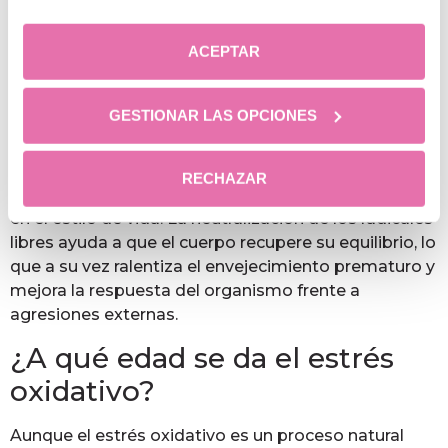
¿Se puede revertir el daño
ACEPTAR
causado por el estrés
oxidativo?
GESTIONAR LAS OPCIONES
Es posible frenar el proceso y mejorar la
regeneración celular mediante terapias
RECHAZAR
antioxidantes y otras enfocadas a propiciar cambios
en el estilo de vida. La neutralización de los radicales
libres ayuda a que el cuerpo recupere su equilibrio, lo
que a su vez ralentiza el envejecimiento prematuro y
mejora la respuesta del organismo frente a
agresiones externas.
¿A qué edad se da el estrés
oxidativo?
Aunque el estrés oxidativo es un proceso natural