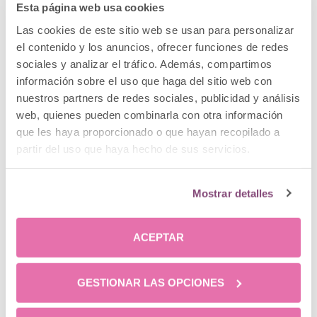
Esta página web usa cookies
Hola, quiero saber cuÁnto puede valer una liposucción
Las cookies de este sitio web se usan para personalizar
para una amiga perder 10-12 kgs y cómo se puede pagar.
el contenido y los anuncios, ofrecer funciones de redes
Gracias
sociales y analizar el tráfico. Además, compartimos
Responder
información sobre el uso que haga del sitio web con
nuestros partners de redes sociales, publicidad y análisis
web, quienes pueden combinarla con otra información
9 mayo, 2016 a las 11:51 am
Clinica Menorca
dice:
que les haya proporcionado o que hayan recopilado a
partir del uso que haya hecho de sus servicios.
Estimado Rafael,
en breve recibirá un correo electrónico con la
Mostrar detalles
información que nos precisa.
Un saludo.
ACEPTAR
Responder
GESTIONAR LAS OPCIONES
8 mayo, 2016 a las 3:45 pm
Kati
dice: