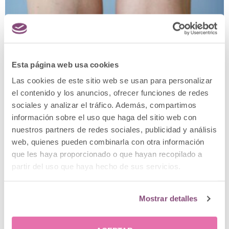
Esta página web usa cookies
Las cookies de este sitio web se usan para personalizar
el contenido y los anuncios, ofrecer funciones de redes
Esclerosis de varices: ¿qué es y cómo tratar la
sociales y analizar el tráfico. Además, compartimos
esclerosis vascular?
información sobre el uso que haga del sitio web con
nuestros partners de redes sociales, publicidad y análisis
web, quienes pueden combinarla con otra información
que les haya proporcionado o que hayan recopilado a
partir del uso que haya hecho de sus servicios.
Mostrar detalles