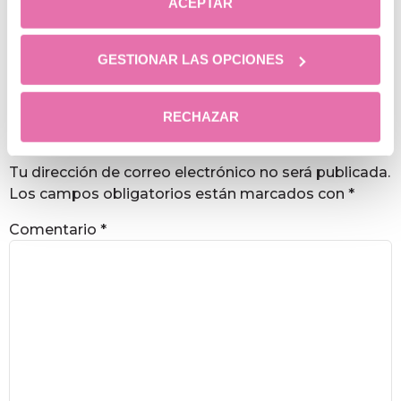
ACEPTAR
Cómo tener unas piernas bonitas y perfectas
GESTIONAR LAS OPCIONES
RECHAZAR
Deja una respuesta
Tu dirección de correo electrónico no será publicada.
Los campos obligatorios están marcados con
*
Comentario
*