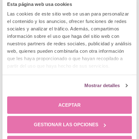
indicará el cirujano y también estará influido por la
Esta página web usa cookies
evolución post operatoria. A su vez, para evitar
Las cookies de este sitio web se usan para personalizar
sangrados o hemorragias el paciente debe evitar
el contenido y los anuncios, ofrecer funciones de redes
golpes, conducir o levantar pesos durante 10-15 días
sociales y analizar el tráfico. Además, compartimos
después de la operación. El
aumento de pecho
información sobre el uso que haga del sitio web con
para deportistas
requiere extremar estas
nuestros partners de redes sociales, publicidad y análisis
precauciones. Un buen
ejercicio después de
web, quienes pueden combinarla con otra información
mamoplastia de aumento
sería la práctica de pilates
que les haya proporcionado o que hayan recopilado a
o yoga.
partir del uso que haya hecho de sus servicios.
La leyenda del
Mostrar detalles
aumento de pecho y
avión: ¿se puede viajar
ACEPTAR
en avión con implantes
de senos?
GESTIONAR LAS OPCIONES