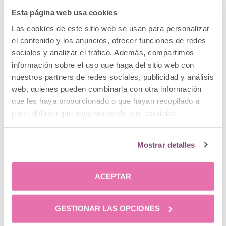
Esta página web usa cookies
Para conocer
cómo recuperar el suelo pélvico
Las cookies de este sitio web se usan para personalizar
después del parto
y qué método es el mejor para ti
el contenido y los anuncios, ofrecer funciones de redes
es necesaria una evaluación previa para saber el
sociales y analizar el tráfico. Además, compartimos
estado de los tejidos por parte de un profesional.
información sobre el uso que haga del sitio web con
Según el caso, se personalizarán unas pautas o
nuestros partners de redes sociales, publicidad y análisis
tratamiento para volver a recuperar la funcionalidad
web, quienes pueden combinarla con otra información
completa de la zona. En nuestra
clínica de cirugía
que les haya proporcionado o que hayan recopilado a
estética en Madrid
tienes a tu disposición a un
partir del uso que haya hecho de sus servicios.
equipo médico que podrá resolver todas tus dudas
y elaborar un plan con el que alcanzar los resultados
que esperas, así que no dudes en consultarles.
Mostrar detalles
ACEPTAR
GESTIONAR LAS OPCIONES