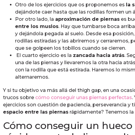
Otro de los ejercicios que os proponemos es
la 
dejándote caer hasta que las rodillas formen un 
Por otro lado, la
aproximación de piernas
es bue
entre los muslos
. Hay que tumbarse boca arriba
y dejándola pegada al suelo. Desde esa posición,
rodillas estiradas y las abriremos y cerraremos, per
que se golpeen los tobillos cuando se cierren.
El cuarto ejercicio es la
zancada hacia atrás
. Se
una de las piernas y llevaremos la otra hacia atrás
con la rodilla que está estirada. Haremos lo mismo
alternaremos.
Y si tu objetivo va más allá del thigh gap, en una oc
trucos sobre
cómo conseguir unas piernas perfectas
.
ejercicios son cuestión de paciencia, perseverancia y 
espacio entre las piernas
rápidamente? Tenemos la 
Cómo conseguir un hueco 