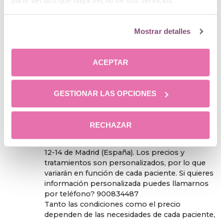
partir del uso que haya hecho de sus servicios.
6:29 am
MARTINEZ
dice:
Buenas noches Tengo unos fibro quiste ,me
Mostrar detalles
podría realizar el levantamiento de senos sin
prótesis
Y deseo saber cuál es el valor y dónde están
ACEPTAR
ubicados
GESTIONAR LAS OPCIONES
11 enero, 2023 a las 12:25
@clinicamenorca
pm
dice:
RECHAZAR
Hola! Nos encontramos en Calle de Menorca,
12-14 de Madrid (España). Los precios y
tratamientos son personalizados, por lo que
variarán en función de cada paciente. Si quieres
información personalizada puedes llamarnos
por teléfono? 900834487
Tanto las condiciones como el precio
dependen de las necesidades de cada paciente,