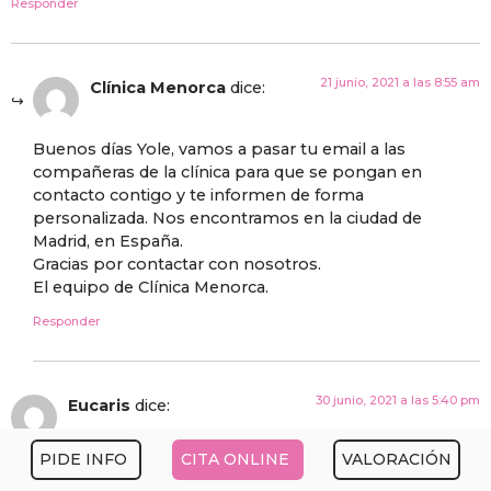
Responder
21 junio, 2021 a las 8:55 am
Clínica Menorca
dice:
Buenos días Yole, vamos a pasar tu email a las
compañeras de la clínica para que se pongan en
contacto contigo y te informen de forma
personalizada. Nos encontramos en la ciudad de
Madrid, en España.
Gracias por contactar con nosotros.
El equipo de Clínica Menorca.
Responder
30 junio, 2021 a las 5:40 pm
Eucaris
dice:
PIDE INFO
CITA ONLINE
VALORACIÓN
Me gustaria conocer el precio de esta cirugia