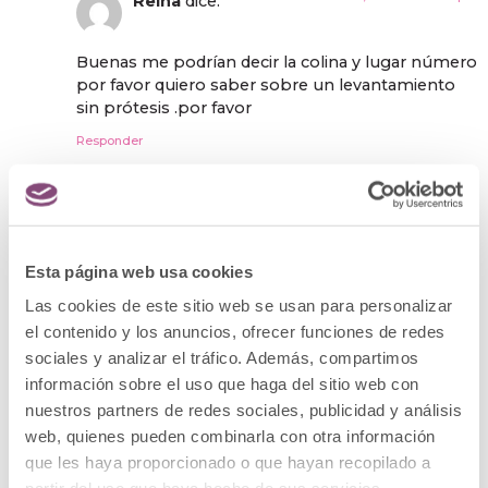
Reina
dice:
Buenas me podrían decir la colina y lugar número
por favor quiero saber sobre un levantamiento
sin prótesis .por favor
Responder
11 octubre, 2022 a las 8:33
@clinicamenorca
am
dice:
Esta página web usa cookies
Hola! Nos encontramos en Calle de Menorca,
Las cookies de este sitio web se usan para personalizar
12-14 de Madrid (España). Si quieres
el contenido y los anuncios, ofrecer funciones de redes
información personalizada puedes llamarnos
por teléfono? 900834487 ¡La primera consulta
sociales y analizar el tráfico. Además, compartimos
es gratuita!
información sobre el uso que haga del sitio web con
nuestros partners de redes sociales, publicidad y análisis
web, quienes pueden combinarla con otra información
que les haya proporcionado o que hayan recopilado a
10 enero, 2023 a las
YAHAIRA BECERRA