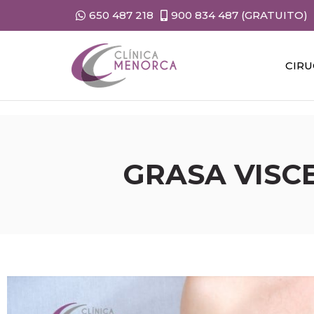
650 487 218
900 834 487 (GRATUITO)
CIRU
GRASA VISC