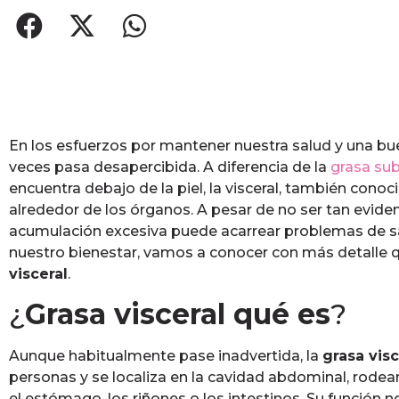
En los esfuerzos por mantener nuestra salud y una bue
veces pasa desapercibida. A diferencia de la
grasa su
encuentra debajo de la piel, la visceral, también conoc
alrededor de los órganos. A pesar de no ser tan evid
acumulación excesiva puede acarrear problemas de sa
nuestro bienestar, vamos a conocer con más detalle
visceral
.
¿
Grasa visceral qué es
?
Aunque habitualmente pase inadvertida, la
grasa visc
personas y se localiza en la cavidad abdominal, rode
el estómago, los riñones o los intestinos. Su función n