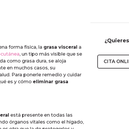
¿Quieres
na forma física, la
grasa visceral
a
bcutánea
, un tipo más visible que se
ida como grasa dura, se aloja
CITA ONL
ente en muchos casos, su
lud. Para ponerle remedio y cuidar
 qué es y cómo
eliminar grasa
eral
está presente en todas las
ando órganos vitales como el hígado,
o es otra que la de protegerlos y