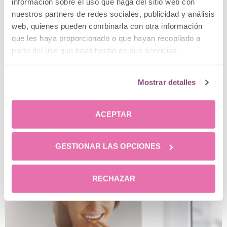
información sobre el uso que haga del sitio web con
contaminante en otros productos. En Clínica
nuestros partners de redes sociales, publicidad y análisis
Menorca encontrarás a un equipo de especialistas
web, quienes pueden combinarla con otra información
que te asesorará en todo momento, así que no
que les haya proporcionado o que hayan recopilado a
dudes en consultarnos.
partir del uso que haya hecho de sus servicios.
Mostrar detalles
ACEPTAR
Posts relacionados
GESTIONAR LAS OPCIONES
RECHAZAR