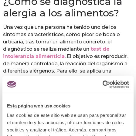
¿Cómo se diagnostica la
alergia a los alimentos?
Una vez que una persona ha tenido uno de los
síntomas característicos, como picor de boca o
urticaria, tras tomar un alimento concreto, el
diagnóstico se realiza mediante un
test de
intolerancia alimenticia
. El objetivo es reproducir,
de manera controlada, la reacción del organismo a
diferentes alérgenos. Para ello, se aplica una
cantidad determinada de los mismos en la piel para
poder evaluar posteriormente si se produce
reacción o no. También es posible detectarlas
mediante un análisis de sangre.
Esta página web usa cookies
Es importante cerciorarse de la existencia de
Las cookies de este sitio web se usan para personalizar
alergias si se tienen sospechas. De esta manera se
el contenido y los anuncios, ofrecer funciones de redes
podrá conocer la sensibilidad al alimento para
sociales y analizar el tráfico. Además, compartimos
evitarlo incluso cuando se presenta como