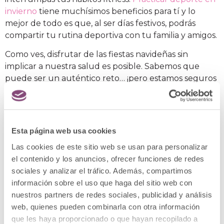
invierno
tiene muchísimos beneficios para tí y lo
mejor de todo es que, al ser días festivos, podrás
compartir tu rutina deportiva con tu familia y amigos.
Como ves, disfrutar de las fiestas navideñas sin
implicar a nuestra salud es posible. Sabemos que
puede ser un auténtico reto… ¡pero estamos seguros
de que tú puedes con esto y mucho más!. Y lo mejor
de todo es que todos estos consejos podrás aplicarlos
durante todo el año y mantener así un estilo de vida
healthy
.
Esta página web usa cookies
Si necesitas asesoramiento sobre nutrición, nuestros
Las cookies de este sitio web se usan para personalizar
médicos nutricionistas estarán encantados de
el contenido y los anuncios, ofrecer funciones de redes
ayudarte a comenzar el 2019 sumándote al estilo de
sociales y analizar el tráfico. Además, compartimos
vida saludable.
¡Contáctanos!
.
información sobre el uso que haga del sitio web con
nuestros partners de redes sociales, publicidad y análisis
web, quienes pueden combinarla con otra información
que les haya proporcionado o que hayan recopilado a