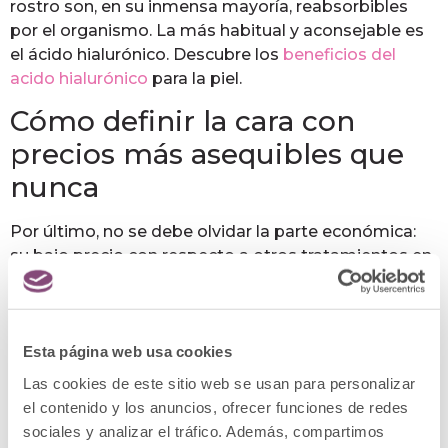
rostro son, en su inmensa mayoría, reabsorbibles
por el organismo. La más habitual y aconsejable es
el ácido hialurónico. Descubre los
beneficios del
acido hialurónico
para la piel.
Cómo definir la cara con
precios más asequibles que
nunca
Por último, no se debe olvidar la parte económica:
su bajo precio con respecto a otros tratamientos en
los que sí se requiere cirugía, lo que aumenta los
costes. En cualquier caso, el coste del tratamiento
dependerá del número de sesiones y de las
particularidades de cada paciente. Si te han
Esta página web usa cookies
convencido estos beneficios de la bioplastia, ¡ponte
Las cookies de este sitio web se usan para personalizar
en contacto con nosotros!
el contenido y los anuncios, ofrecer funciones de redes
sociales y analizar el tráfico. Además, compartimos