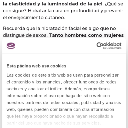
la elasticidad y la luminosidad de la piel
. ¿Qué se
consigue? Hidratar la cara en profundidad y prevenir
el envejecimiento cutáneo.
Recuerda que la hidratación facial es algo que no
distingue de sexos.
Tanto hombres como mujeres
deben cuidarla
, especialmente si se quieren
retrasar los signos de la edad. Así que, si buscas
mejorar el aspecto de tu rostro y darle un chute
extra de nutrición, en Clínica Menorca encontrarás
Esta página web usa cookies
los mejores procedimientos para cuidar tu piel.
Las cookies de este sitio web se usan para personalizar
el contenido y los anuncios, ofrecer funciones de redes
sociales y analizar el tráfico. Además, compartimos
información sobre el uso que haga del sitio web con
nuestros partners de redes sociales, publicidad y análisis
web, quienes pueden combinarla con otra información
que les haya proporcionado o que hayan recopilado a
partir del uso que haya hecho de sus servicios.
Posts relacionados