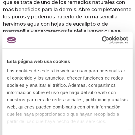
que se trata de uno de los remedios naturales con
más beneficios para la dermis. Abre completamente
los poros y podemos hacerlo de forma sencilla:
hervimos agua con hojas de eucalipto o de
manzanilla y acercaremos la piel al vapor que se
forme.
Por último y aunque ya parezca que lo sabemos de
sobra,
beber agua
. La
hidratación
es fundamental
Esta página web usa cookies
para que la piel y el organismo no sufran. Es, sin
Las cookies de este sitio web se usan para personalizar
duda, la mejor forma, y también la más básica, de
el contenido y los anuncios, ofrecer funciones de redes
eliminar toxinas.
sociales y analizar el tráfico. Además, compartimos
información sobre el uso que haga del sitio web con
nuestros partners de redes sociales, publicidad y análisis
web, quienes pueden combinarla con otra información
que les haya proporcionado o que hayan recopilado a
partir del uso que haya hecho de sus servicios.