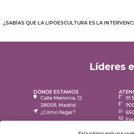
Líderes 
DÓNDE ESTAMOS
ATEN
Calle Menorca, 12
91 
28009, Madrid
900
¿Cómo llegar?
650
For
Esta página web usa cook