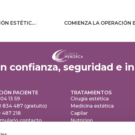
¿SABÍAS QUE LA LIPOESCULTURA ES LA INTERVENCIÓN ESTÉTICA MÁS DEMANDADA EN ESPAÑA?
COMIENZA LA OPERACIÓN B
en confianza, seguridad e i
CIÓN PACIENTE
TRATAMIENTOS
504 13 59
Cirugía estética
 834 487 (gratuito)
Medicina estética
 487 218
Capilar
mulario contacto
Nutricion
ies