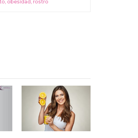
to
,
obesidad
,
rostro