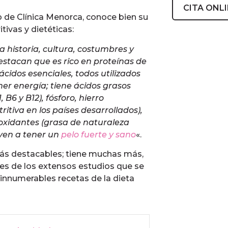
CITA ONL
o de Clínica Menorca, conoce bien su
tivas y dietéticas:
 historia, cultura, costumbres y
destacan que es rico en proteínas de
ácidos esenciales, todos utilizados
er energía; tiene ácidos grasos
B6 y B12), fósforo, hierro
ritiva en los países desarrollados),
tioxidantes (grasa de naturaleza
uyen a tener un
pelo fuerte y sano
«.
más destacables; tiene muchas más,
es de los extensos estudios que se
 innumerables recetas de la dieta