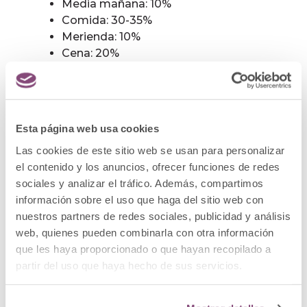
Media mañana: 10%
Comida: 30-35%
Merienda: 10%
Cena: 20%
El número de ingestas recomendado es entre
cuatro y seis, dejando un espacio entre ellas de 2,5 a
4 horas. Con ello estaremos saciados todo el día, no
Esta página web usa cookies
iremos a una comida con sensación de
hambre
y
distribuiremos correctamente los nutrientes para
Las cookies de este sitio web se usan para personalizar
nuestros requerimientos.
el contenido y los anuncios, ofrecer funciones de redes
sociales y analizar el tráfico. Además, compartimos
No acostarse recién cenada: como mínimo hay que
información sobre el uso que haga del sitio web con
esperar dos horas, pues es recomendable realizar la
nuestros partners de redes sociales, publicidad y análisis
digestión antes de acostarse. Esta premisa es
web, quienes pueden combinarla con otra información
imprescindible si se trata de personas que sufren
que les haya proporcionado o que hayan recopilado a
enfermedades como la hernia de hiato, y una de las
partir del uso que haya hecho de sus servicios.
principales normas que no respetamos con las
comilonas de Navidad nocturnas. Y a continuación,
una muestra de
dieta para adelgazar 2 kilos
,