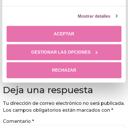
Mostrar detalles
21 junio, 2016 a las 3:44 pm
Clinica Menorca
dice:
ACEPTAR
Estimada Emilia,
en breve recibirá un correo electrónico con la
GESTIONAR LAS OPCIONES
información que nos precisa.
Un saludo.
RECHAZAR
Responder
Deja una respuesta
Tu dirección de correo electrónico no será publicada.
Los campos obligatorios están marcados con
*
Comentario
*