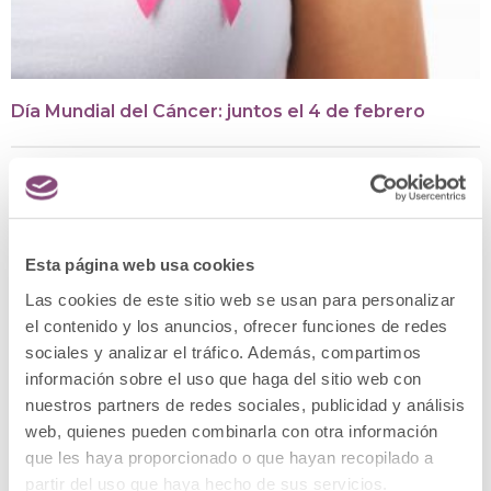
Día Mundial del Cáncer: juntos el 4 de febrero
2 respuestas
Esta página web usa cookies
20 junio, 2016 a las 10:04
EMILIA SÁNCHEZ MARTÍN
am
Las cookies de este sitio web se usan para personalizar
dice:
el contenido y los anuncios, ofrecer funciones de redes
Hola.
sociales y analizar el tráfico. Además, compartimos
Quiero saber cuánto me costaría ponerme Ácido
información sobre el uso que haga del sitio web con
hialurónico en el surco nasogeniano y relleno (frente,
nuestros partners de redes sociales, publicidad y análisis
entrecejo)
web, quienes pueden combinarla con otra información
Gracias.
que les haya proporcionado o que hayan recopilado a
partir del uso que haya hecho de sus servicios.
Responder