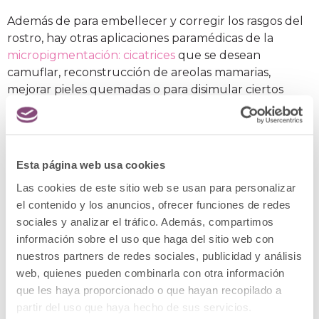
Además de para embellecer y corregir los rasgos del
rostro, hay otras aplicaciones paramédicas de la
micropigmentación: cicatrices
que se desean
camuflar, reconstrucción de areolas mamarias,
mejorar pieles quemadas o para disimular ciertos
tipos de calvicie.
En Clínica Menorca disponemos de
los mejores profesionales expertos en Medicina
Estética y Micropigmentación que estarán
encantados de recibirte en su consulta. ¡
Ven a
Esta página web usa cookies
visitarnos en una primera cita gratuita
!
Las cookies de este sitio web se usan para personalizar
el contenido y los anuncios, ofrecer funciones de redes
sociales y analizar el tráfico. Además, compartimos
información sobre el uso que haga del sitio web con
nuestros partners de redes sociales, publicidad y análisis
web, quienes pueden combinarla con otra información
que les haya proporcionado o que hayan recopilado a
partir del uso que haya hecho de sus servicios.