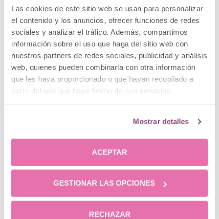
Las cookies de este sitio web se usan para personalizar
23 julio, 2021 a las 8:19 am
Clínica Menorca
dice:
el contenido y los anuncios, ofrecer funciones de redes
sociales y analizar el tráfico. Además, compartimos
Buenos días Tano, vamos a pasar tu email a las
información sobre el uso que haga del sitio web con
compañeras de la clínica para que se pongan en
nuestros partners de redes sociales, publicidad y análisis
contacto contigo y te informen de forma
web, quienes pueden combinarla con otra información
personalizada.
que les haya proporcionado o que hayan recopilado a
Gracias por contactar con nosotros.
partir del uso que haya hecho de sus servicios.
El equipo de Clínica Menorca.
Responder
Mostrar detalles
29 julio, 2021 a las 6:33 am
Ernesto Santiesteban
dice:
ACEPTAR
Entonces básicamente si no tienes alguna comorbilidad y
GESTIONAR LAS OPCIONES
tienes la disciplina para comer sano durante las horas de
ingesta, el ayuno intermitente sigue siendo un hábito
saludable no?
RECHAZAR