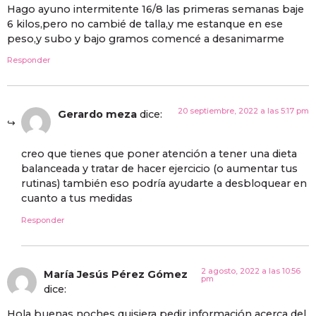
Hago ayuno intermitente 16/8 las primeras semanas baje
6 kilos,pero no cambié de talla,y me estanque en ese
peso,y subo y bajo gramos comencé a desanimarme
Responder
20 septiembre, 2022 a las 5:17 pm
Gerardo meza
dice:
creo que tienes que poner atención a tener una dieta
balanceada y tratar de hacer ejercicio (o aumentar tus
rutinas) también eso podría ayudarte a desbloquear en
cuanto a tus medidas
Responder
2 agosto, 2022 a las 10:56
María Jesús Pérez Gómez
pm
dice:
Hola buenas noches quisiera pedir información acerca del