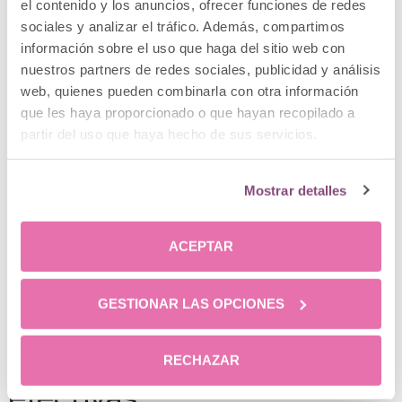
efectivas!
el contenido y los anuncios, ofrecer funciones de redes
sociales y analizar el tráfico. Además, compartimos
Las
dietas muy efectivas
son las que te aportan
información sobre el uso que haga del sitio web con
nutrientes y energía suficiente para que no estés
nuestros partners de redes sociales, publicidad y análisis
desfallecido ni vayas con hambre. Por ello, la
web, quienes pueden combinarla con otra información
respuesta a
cómo hacer una dieta saludable
es ir
que les haya proporcionado o que hayan recopilado a
a un especialista que tras un examen detallado
partir del uso que haya hecho de sus servicios.
encuentre el plan de nutrición perfecto y
personalizado. Un plan que tenga en cuenta todas
Mostrar detalles
las intolerancias alimenticias y nuestro modo de
vida.
ACEPTAR
Asimila que cambiar de
hábitos no es algo
GESTIONAR LAS OPCIONES
temporal, no basta con
apuntarse a dietas muy
RECHAZAR
efectivas