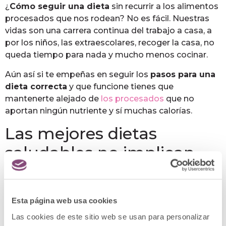
¿
Cómo seguir una dieta
sin recurrir a los alimentos
procesados que nos rodean? No es fácil. Nuestras
vidas son una carrera continua del trabajo a casa, a
por los niños, las extraescolares, recoger la casa, no
queda tiempo para nada y mucho menos cocinar.
Aún así si te empeñas en seguir los
pasos para una
dieta correcta
y que funcione tienes que
mantenerte alejado de
los procesados
que no
aportan ningún nutriente y sí muchas calorías.
Las mejores dietas
saludables no implican
pasar hambre, ¡no lo
pases mal con las
Esta página web usa cookies
supuestas dietas rápidas y
Las cookies de este sitio web se usan para personalizar