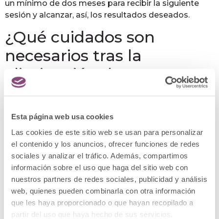
un mínimo de dos meses para recibir la siguiente
sesión y alcanzar, así, los resultados deseados.
¿Qué cuidados son
necesarios tras la
eliminación de un
tatuaje?
Una vez visto
cómo eliminar tatuaje
de manera
Esta página web usa cookies
segura
, lo siguiente es atender al proceso de
Las cookies de este sitio web se usan para personalizar
cuidado posterior de la zona tratada. Lo principal es
el contenido y los anuncios, ofrecer funciones de redes
evitar la exposición al sol de la zona, además de
sociales y analizar el tráfico. Además, compartimos
cuidarla de los roces que se pueden producir por el
información sobre el uso que haga del sitio web con
contacto con la ropa. Durante los siguientes días el
nuestros partners de redes sociales, publicidad y análisis
área puede estar sensible, de ahí que se aconseje
web, quienes pueden combinarla con otra información
taparla para protegerla.
que les haya proporcionado o que hayan recopilado a
partir del uso que haya hecho de sus servicios.
Es habitual que, tras una sesión, se sienta hinchazón