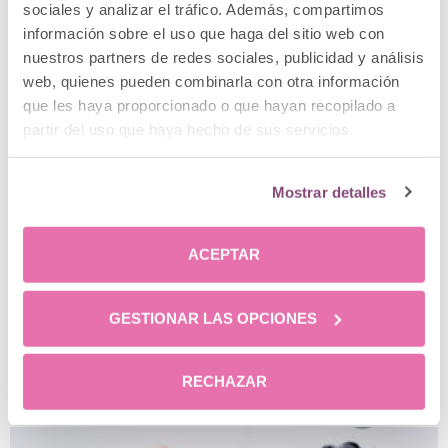
sociales y analizar el tráfico. Además, compartimos
información sobre el uso que haga del sitio web con
nuestros partners de redes sociales, publicidad y análisis
Los secretos del injerto capilar en mujeres
web, quienes pueden combinarla con otra información
que les haya proporcionado o que hayan recopilado a
partir del uso que haya hecho de sus servicios.
Mostrar detalles
ACEPTAR
GESTIONAR LAS OPCIONES
Cabello radiante con bioestimulación: ¿Cómo
funciona?
RECHAZAR