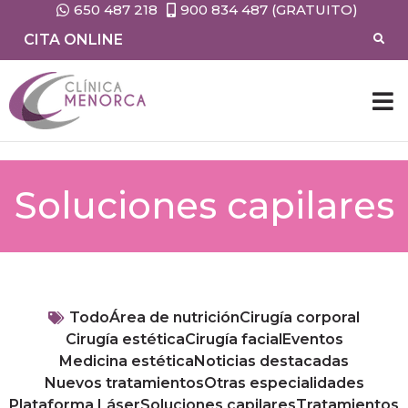
650 487 218
900 834 487 (GRATUITO)
CITA ONLINE
Soluciones capilares
Todo
Área de nutrición
Cirugía corporal
Cirugía estética
Cirugía facial
Eventos
Medicina estética
Noticias destacadas
Nuevos tratamientos
Otras especialidades
Plataforma Láser
Soluciones capilares
Tratamientos