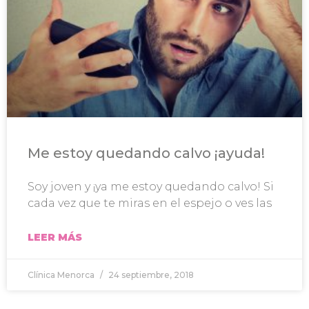
Me estoy quedando calvo ¡ayuda!
Soy joven y ¡ya me estoy quedando calvo! Si
cada vez que te miras en el espejo o ves las
LEER MÁS
Clínica Menorca
24 septiembre, 2018