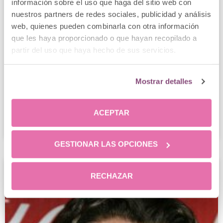
información sobre el uso que haga del sitio web con
nuestros partners de redes sociales, publicidad y análisis
Alopecia androgénica: ¿qué es?
web, quienes pueden combinarla con otra información
que les haya proporcionado o que hayan recopilado a
Es posible que siempre se utilicen términos
partir del uso que haya hecho de sus servicios.
muy especializados en medicina, y eso
incluye las especialidades capilares. Pero
aquí vamos
Mostrar detalles
LEER MÁS
ACEPTAR
Clínica Menorca
7 febrero, 2017
GESTIONAR LAS OPCIONES
RECHAZAR