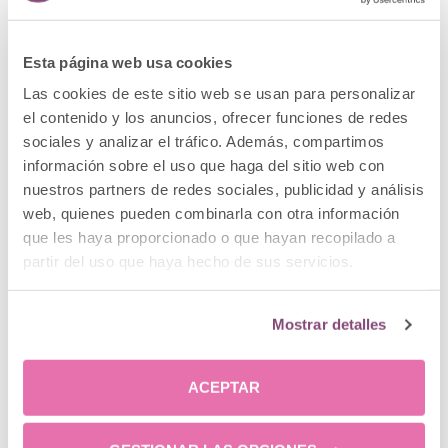
Esta página web usa cookies
Las cookies de este sitio web se usan para personalizar
el contenido y los anuncios, ofrecer funciones de redes
sociales y analizar el tráfico. Además, compartimos
información sobre el uso que haga del sitio web con
nuestros partners de redes sociales, publicidad y análisis
web, quienes pueden combinarla con otra información
que les haya proporcionado o que hayan recopilado a
Descubre FaceUp, el protocolo de Clínica Menorca,
partir del uso que haya hecho de sus servicios.
para tener un rostro rejuvenecido
Mostrar detalles
ACEPTAR