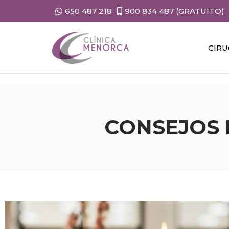
650 487 218
900 834 487 (GRATUITO)
CIRU
CONSEJOS 