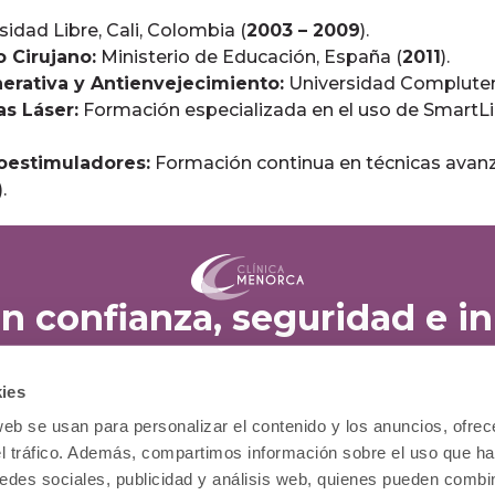
idad Libre, Cali, Colombia (
2003 – 2009
).
 Cirujano:
Ministerio de Educación, España (
2011
).
erativa y Antienvejecimiento:
Universidad Compluten
s Láser:
Formación especializada en el uso de SmartL
ioestimuladores:
Formación continua en técnicas avan
).
en confianza, seguridad e i
ies
CIÓN PACIENTE
TRATAMIENTOS
web se usan para personalizar el contenido y los anuncios, ofrec
504 13 59
Cirugía estética
el tráfico. Además, compartimos información sobre el uso que ha
 834 487 (gratuito)
Medicina estética
edes sociales, publicidad y análisis web, quienes pueden combin
 487 218
Capilar