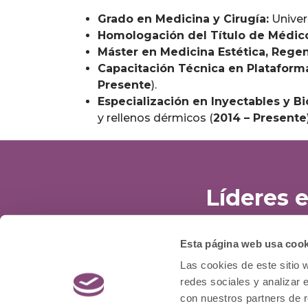
Grado en Medicina y Cirugía:
Univers
Homologación del Título de Médico
Máster en Medicina Estética, Regen
Capacitación Técnica en Plataforma
Presente
).
Especialización en Inyectables y B
y rellenos dérmicos (
2014 – Presente
Líderes 
Esta página web usa cook
DÓNDE ESTAMOS
ATEN
Las cookies de este sitio 
Calle Menorca, 12
91 
redes sociales y analizar 
28009, Madrid
900
con nuestros partners de r
¿Cómo llegar?
650