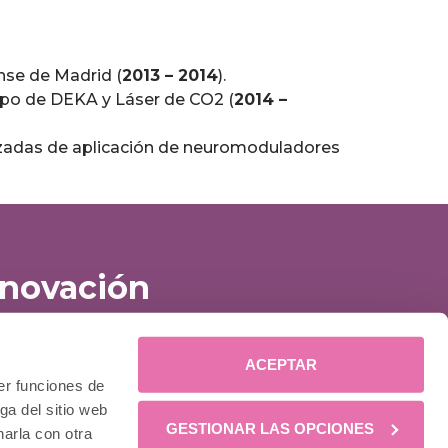
se de Madrid (
2013 – 2014
).
ipo de DEKA y Láser de CO2 (
2014 –
zadas de aplicación de neuromoduladores
nnovación
ACEPTAR
LA CLÍNICA
er funciones de
Equipo médico
ga del sitio web
Instalaciones
GESTIONAR LAS OPCIONES
arla con otra
Financiación