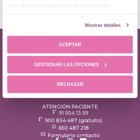
partir del uso que haya hecho de sus servicios.
Mostrar detalles
ACEPTAR
Líderes en confianza,
seguridad e innovación
GESTIONAR LAS OPCIONES
DÓNDE ESTAMOS
Calle Menorca, 12
RECHAZAR
28009, Madrid
¿Cómo llegar?
ATENCIÓN PACIENTE
91 504 13 59
900 834 487 (gratuito)
650 487 218
Formulario contacto