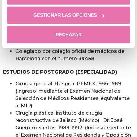
Médico cirujano. Facultad de medicina UNAM
1980-1985
GESTIONAR LAS OPCIONES
Título convalidado por el ministerio de
educación y cultura de españa
RECHAZAR
Colegiado por el ilustre colegio de médicos de
Madrid con número
282853397
Colegiado por colegio oficial de médicos de
Barcelona con el número
39458
ESTUDIOS DE POSTGRADO (ESPECIALIDAD)
Cirugía general: Hospital PEMEX 1986-1989
(Ingreso mediante el Examen Nacional de
Selección de Médicos Residentes, equivalente
al MIR).
Cirugía plástica: instituto de cirugía
reconstructiva de Jalisco (México) Dr. José
Guerrero Santos 1989-1992 (Ingreso mediante
el Examen Nacional de Residencia y Oposición