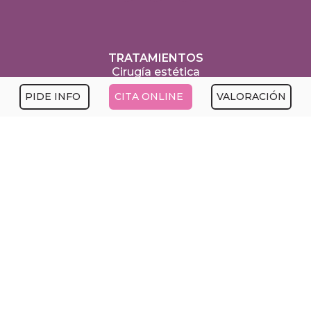
TRATAMIENTOS
Cirugía estética
Medicina estética
PIDE INFO
CITA ONLINE
VALORACIÓN
Capilar
Nutricion
LA CLÍNICA
Equipo médico
Instalaciones
Financiación
Blog
Clínica Menorca
Política de privacidad
Política de Cookies
Aviso legal