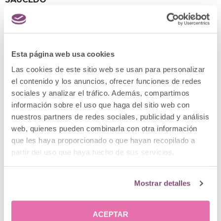
Nacionalidad: Española
Lugar de nacimiento: México, D.F.
EXPERIENCIA PROFESIONAL
Esta página web usa cookies
Las cookies de este sitio web se usan para personalizar
MÉDICO ESPECIALISTA
el contenido y los anuncios, ofrecer funciones de redes
Cirujano plástico responsable del turno vespertino.
sociales y analizar el tráfico. Además, compartimos
información sobre el uso que haga del sitio web con
(1993-1998)
Hospital General de Urgencias
nuestros partners de redes sociales, publicidad y análisis
Xoco, México D.F. (Sector Público de Salud)
web, quienes pueden combinarla con otra información
(1993-1998)
Consulta privada en diversos
que les haya proporcionado o que hayan recopilado a
hospitales en México registro de más de 2.000
partir del uso que haya hecho de sus servicios.
cirugías en este tiempo
(
1998-2017
) Consulta en Clínica Menorca y
diversas ciudades de España con más de 4.000
Mostrar detalles
cirugías registradas en este tiempo
TÍTULO LICENCIATURA
ACEPTAR